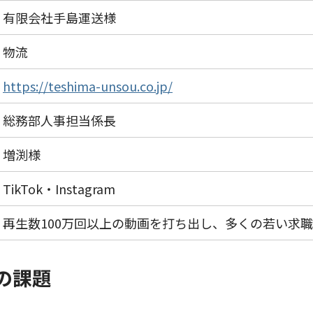
有限会社手島運送様
物流
https://teshima-unsou.co.jp/
総務部人事担当係長
増渕様
TikTok・Instagram
再生数100万回以上の動画を打ち出し、多くの若い求
の課題